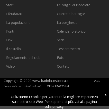
Staff
Le origini di Badolato
I feudatari
Guerre e battaglie
La popolazione
La borghesia
Fonti
Calendario storico
Link
Sede
Il castello
Tesseramento
Regolamento del club
Foto
Video
Contatti
Copyright © 2020 www.badolatostorica.it
Visite:
Area riservata
Pagine richieste:
Utenti collegati:
x
Utilizziamo i cookie per garantire la migliore esperienza
sul nostro sito Web. Per saperne di più, vai alla pagina
sulla privacy.
.
.
.
.
.
.
.
.
.
.
.
.
.
.
.
.
.
.
.
.
.
.